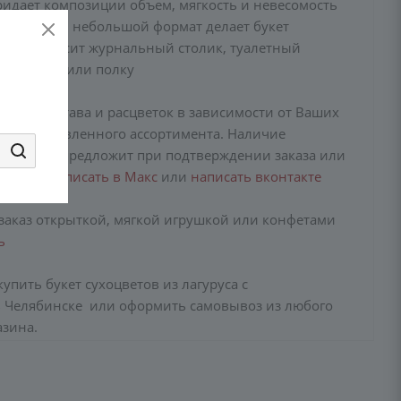
придает композиции объем, мягкость и невесомость
й размер: небольшой формат делает букет
- он украсит журнальный столик, туалетный
очий стол или полку
амена состава и расцветок в зависимости от Ваших
и представленного ассортимента. Наличие
менеджер предложит при подтверждении заказа или
заранее
написать в Макс
или
написать вконтакте
заказ открыткой, мягкой игрушкой или конфетами
ь
упить букет сухоцветов из лагуруса с
в Челябинске или оформить самовывоз из любого
азина.