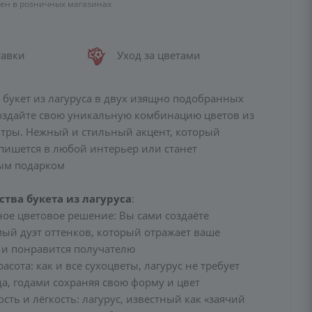
цен в розничных магазинах
тавки
Уход за цветами
букет из лагуруса в двух изящно подобранных
Создайте свою уникальную комбинацию цветов из
тры. Нежный и стильный акцент, который
пишется в любой интерьер или станет
ым подарком
тва букета из лагуруса
:
ое цветовое решение: Вы сами создаёте
ый дуэт оттенков, который отражает ваше
 и понравится получателю
асота: как и все сухоцветы, лагурус не требует
а, годами сохраняя свою форму и цвет
ть и лёгкость: лагурус, известный как «заячий