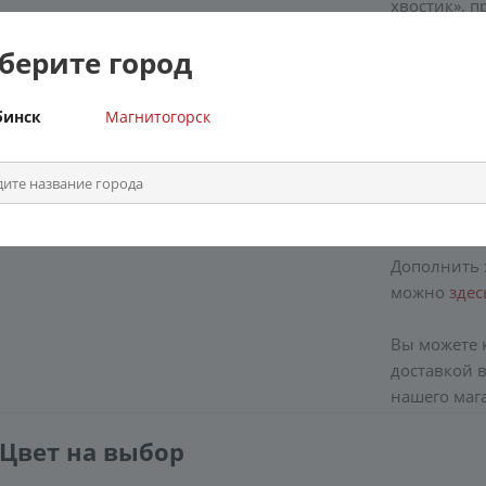
хвостик», 
Идеальны
берите город
мобильным 
столик, раб
бинск
Магнитогорск
Возможна з
пожеланий 
расцветок 
уточняйте 
Дополнить 
можно
здес
Вы можете к
доставкой 
нашего маг
 Цвет на выбор