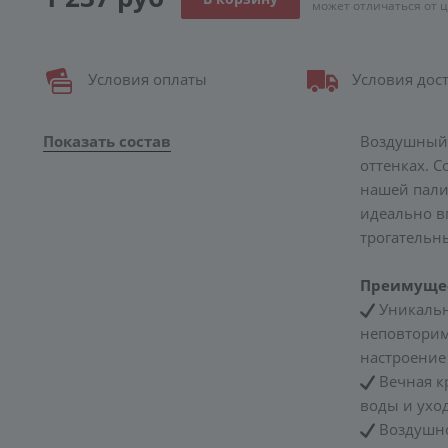
может отличаться от 
Условия оплаты
Условия дос
Показать состав
Воздушный 
оттенках. 
нашей пали
идеально в
трогательн
Преимущес
Уникальн
неповторим
настроение
Вечная кр
воды и уход
Воздушнос