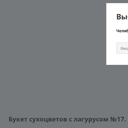
Вы
Челя
Букет сухоцветов с лагурусом №17.